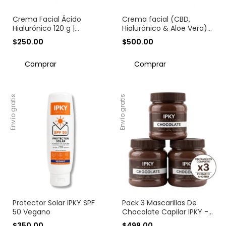
Crema Facial Ácido
Crema facial (CBD,
Hialurónico 120 g |
Hialurónico & Aloe Vera)
Hidratación y
Combate el Estrés
$250.00
$500.00
Reafirmante Facial IPKY
Oxidativo y la
Inflamación Crónica | 50g
Envío gratis
Envío gratis
Protector Solar IPKY SPF
Pack 3 Mascarillas De
50 Vegano
Chocolate Capilar IPKY -
Tratamiento Intensivo
$350.00
$499.00