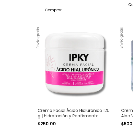
Envío gratis
Envío gratis
Crema Facial Ácido Hialurónico 120
Crema
g | Hidratación y Reafirmante
Aloe 
Facial IPKY
Oxida
$250.00
$500
| 50g