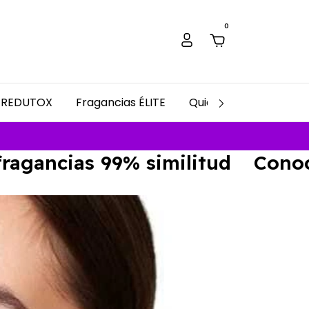
0
REDUTOX
Fragancias ÉLITE
Quiénes Somos
PU
as 99% similitud
Conoce nuest