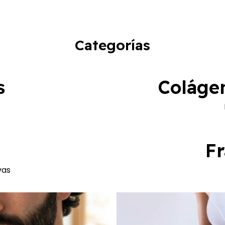
Categorías
s
Colágen
Fr
vas